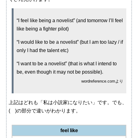
“I feel like being a novelist” (and tomorrow I’ll feel
like being a fighter pilot)
“I would like to be a novelist” (but I am too lazy / if
only I had the talent etc)
“I want to be a novelist” (that is what I intend to
be, even though it may not be possible).
wordreference.comより
上記はどれも「私は小説家になりたい」です。でも、
( )の部分で違いがわかります。
feel like