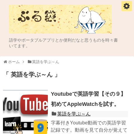
語学やポータブルアプリとか便利だなと思うものを時々書
いてます。
ホーム
英語を学ぶ～ん
英語を学ぶ～ん
Youtubeで英語学習【その９】
初めてAppleWatchを試す。
英語を学ぶ～ん
字幕付きYoutube動画での英語学習
記録です。動画を見て自分が覚えて