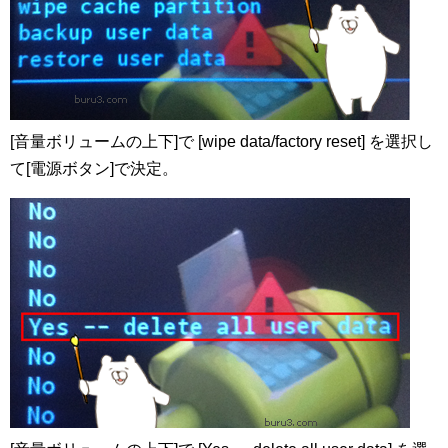
[音量ボリュームの上下]で [wipe data/factory reset] を選択し
て[電源ボタン]で決定。