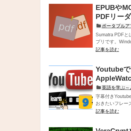
EPUBや
PDFリーダー
ポータブルア
Sumatra 
プリです。Windo.
記事を読む
Youtu
AppleWa
英語を学ぶ～
字幕付きYout
おきたいフレーズを
記事を読む
VeraCr