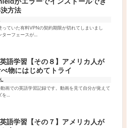
t Shieldがエラーでインストールでき
解決方法
ス
使っていた有料VPNの契約期限が切れてしまいまし
ターフェースが...
beで英語学習【その８】アメリカ人が
食べ物にはじめてトライ
ん
ube動画での英語学習記録です。動画を見て自分が覚えて
...
beで英語学習【その７】アメリカ人が