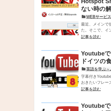
Hotspo
ない時の
WEBサービ
最近、メインで
た。そこで、イン
記事を読む
Youtu
ドイツの
英語を学ぶ～
字幕付きYout
おきたいフレーズを
記事を読む
Youtu