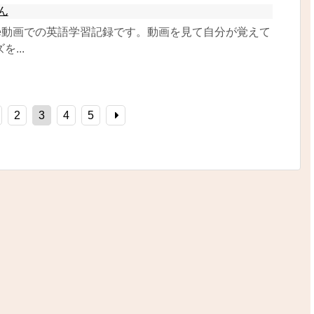
ん
ube動画での英語学習記録です。動画を見て自分が覚えて
...
2
3
4
5