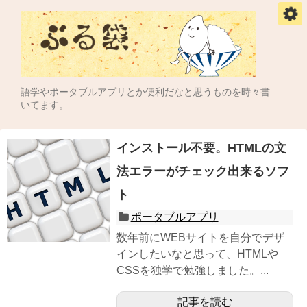
語学やポータブルアプリとか便利だなと思うものを時々書
いてます。
インストール不要。HTMLの文
法エラーがチェック出来るソフ
ト
ポータブルアプリ
数年前にWEBサイトを自分でデザ
インしたいなと思って、HTMLや
CSSを独学で勉強しました。...
記事を読む